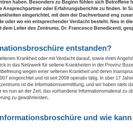
tren haben. Besonders zu Beginn fühlen sich Betroffene häu
te Ansprechpartner oder Erfahrungsberichte zu finden. In S
nkheiten eingerichtet, mit dem der Dachverband eng zusam
de oder wo ein entsprechender Verdacht besteht. Neu in dies
t dem Leiter des Zentrums, Dr. Francesco Benedicenti, ges
formationsbroschüre entstanden?
seltenen Krankheit oder mit Verdacht darauf, sowie ihren Ange
ck in das Netzwerk für seltene Krankheiten in der Provinz Boz
cketbefreiung wegen einer seltenen Krankheit und deren Inanspr
 eingerichtet und ist seit 2008 operativ tätig. In über 17 Jahren
trums ist die Informationsvermittlung, und wir haben stets dar
 es nun an der Zeit, das vorhandene Informationsmaterial zu üb
erung zu gewährleisten.
Informationsbroschüre und wie kann 