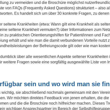
lung zu vermeiden und die Broschüre möglichst nutzerfreundlich
iste von FAQs (Frequently Asked Questions) strukturiert – also
Antworten. Es handelt sich um über 30 konkrete Fragen, zu dene
er seltene Krankheiten (etwa: Wann gilt eine Krankheit als se
eine seltene Krankheit vermuten?) über Informationen zum Ne
 zu praktischen Orientierungshilfen für Patient/innen und Fach
ung erhält und wie man die damit verbundenen Vorteile nutzt z
ndheitsleistungen der Befreiungscode gilt oder wie man kostenf
umblick über alle wesentlichen Aspekte seltener Krankheiten i
weitere Fragen sowie eine sorgfältig ausgewählte Liste von Int
rfügbar sein und wo wird man sie f
 uns wichtig, sie abschließend nochmals gemeinsam mit den Ver
n. Wir möchten direktes Feedback von jenen erhalten, die die 
men und die die Broschüre noch hilfreicher machen. Dieses T
 ein wichtiger Ansprechpartner im Bereich der Selbsthilfegruppe