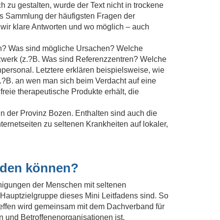
 zu gestalten, wurde der Text nicht in trockene
 als Sammlung der häufigsten Fragen der
n wir klare Antworten und wo möglich – auch
lten? Was sind mögliche Ursachen? Welche
tzwerk (z.?B. Was sind Referenzzentren? Welche
personal. Letztere erklären beispielsweise, wie
.?B. an wen man sich beim Verdacht auf eine
reie therapeutische Produkte erhält, die
n der Provinz Bozen. Enthalten sind auch die
ernetseiten zu seltenen Krankheiten auf lokaler,
inden können?
einigungen der Menschen mit seltenen
Hauptzielgruppe dieses Mini Leitfadens sind. So
reffen wird gemeinsam mit dem Dachverband für
n und Betroffenenorganisationen ist.