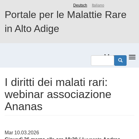
Salta
Deutsch
Italiano
al
Portale per le Malattie Rare
contenuto
principale
in Alto Adige
Menu
I diritti dei malati rari:
webinar associazione
Ananas
Mar 10.03.2026