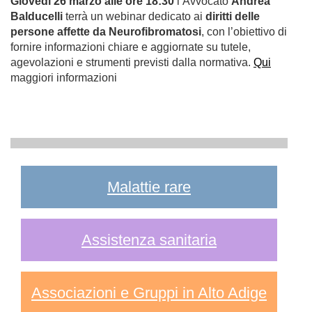
Giovedì 26 marzo alle ore 18:30
l’Avvocato
Andrea
Balducelli
terrà un webinar dedicato ai
diritti delle
persone affette da Neurofibromatosi
, con l’obiettivo di
fornire informazioni chiare e aggiornate su tutele,
agevolazioni e strumenti previsti dalla normativa.
Qui
maggiori informazioni
Malattie rare
Assistenza sanitaria
Associazioni e Gruppi in Alto Adige