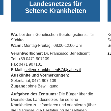
Landesnetzes für
Seltene Krankheiten
Wo:
bei dem Genetischen Beratungsdienst für
K
Südtirol
S
Wann:
Montag-Freitag, 08:00-12:00 Uhr
Sü
Verantwortlicher:
Dr. Francesco Benedicenti
z
Tel.
+39 0471 907109
Fax
0471 907101
E-Mail:
seltenekrankheitenBZ@sabes.it
Auskünfte und Vormerkungen:
Sekretariat, 0471 907 109
Zugang:
ohne Bewilligung
Aufgaben des Zentrums:
Die Bürger über die
Dienste des Landesnetzes für seltene
Krankheiten zu informieren und orientieren (über
die Diagnose, die Bestätigung der seltenen