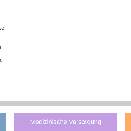
se
u
n.
Medizinische Versorgung