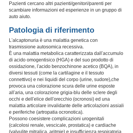
Pazienti cercano altri pazienti/genitori/parenti per
scambiare informazioni ed esperienze in un gruppo di
auto aiuto.
Patologia di riferimento
L'alcaptonuria è una malattia genetica con
trasmissione autosomica recessiva.
È una malattia metabolica caratterizzata dall'accumulo
di acido omogentisico (HGA) e del suo prodotto di
ossidazione, l'acido benzochinone acetico (BQA), in
diversi tessuti (come la cartilagine e il tessuto
connettivo) e nei liquidi del corpo (urine, sudore),che
provoca una colorazione scura delle urine esposte
all'aria, una colorazione grigia-blu delle sclere degli
occhi e dell'elice dell'orecchio (ocronosi) ed una
malattia articolare invalidante delle articolazioni assiali
e periferiche (artropatia ocronotica).
Possono coesistere complicazioni urogenitali
(calcolosi renale, vescicale, prostatica) e cardiache
(valvulite mitralica, aritmie) e insufficienza respiratoria