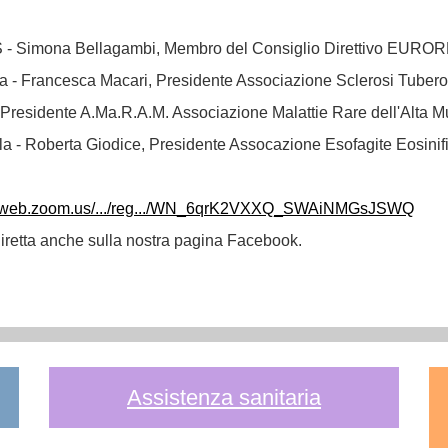
S - Simona Bellagambi, Membro del Consiglio Direttivo EURO
sa - Francesca Macari, Presidente Associazione Sclerosi Tuber
 Presidente A.Ma.R.A.M. Associazione Malattie Rare dell'Alta M
la - Roberta Giodice, Presidente Assocazione Esofagite Eosinifi
06web.zoom.us/.../reg.../WN_6qrK2VXXQ_SWAiNMGsJSWQ
diretta anche sulla nostra pagina Facebook.
Assistenza sanitaria