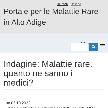
Salta
Deutsch
Italiano
al
Portale per le Malattie Rare
contenuto
principale
in Alto Adige
Menu
Indagine: Malattie rare,
quanto ne sanno i
medici?
Lun 03.10.2022