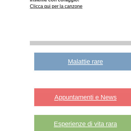
Clicca qui per la canzone
Malattie rare
Appuntamenti e News
Esperienze di vita rara