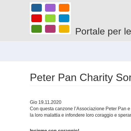
Salta
al
contenuto
principale
Portale per l
Peter Pan Charity So
Gio 19.11.2020
Con questa canzone l’Associazione Peter Pan e noti
la loro malattia e infondere loro coraggio e spera
Insieme con coraggio!