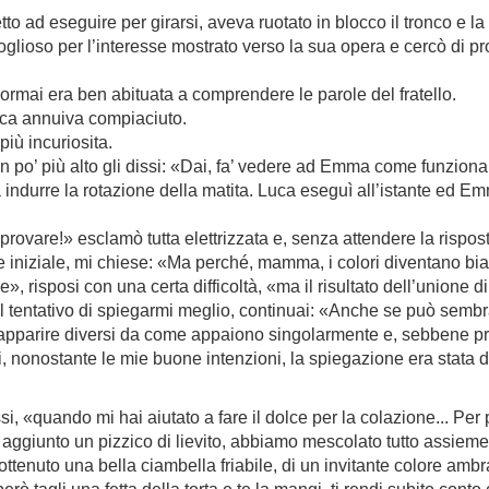
o ad eseguire per girarsi, aveva ruotato in blocco il tronco e l
lioso per l’interesse mostrato verso la sua opera e cercò di pron
ormai era ben abituata a comprendere le parole del fratello.
uca annuiva compiaciuto.
iù incuriosita.
un po’ più alto gli dissi: «Dai, fa’ vedere ad Emma come funziona
indurre la rotazione della matita. Luca eseguì all’istante ed Em
ovare!» esclamò tutta elettrizzata e, senza attendere la risposta 
zione iniziale, mi chiese: «Ma perché, mamma, i colori diventano 
 risposi con una certa difficoltà, «ma il risultato dell’unione di
l tentativo di spiegarmi meglio, continuai: «Anche se può sembra
 apparire diversi da come appaiono singolarmente e, sebbene pr
i, nonostante le mie buone intenzioni, la spiegazione era stata
si, «quando mi hai aiutato a fare il dolce per la colazione... Pe
aggiunto un pizzico di lievito, abbiamo mescolato tutto assieme,
ttenuto una bella ciambella friabile, di un invitante colore ambra