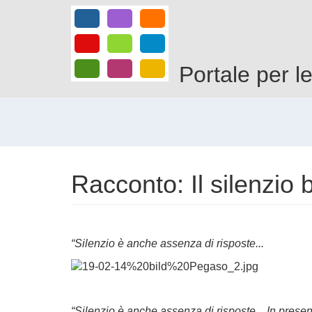
Salta
al
contenuto
principale
Portale per l
Racconto: Il silenzio 
“Silenzio è anche assenza di risposte...
“Silenzio è anche assenza di risposte... In prese