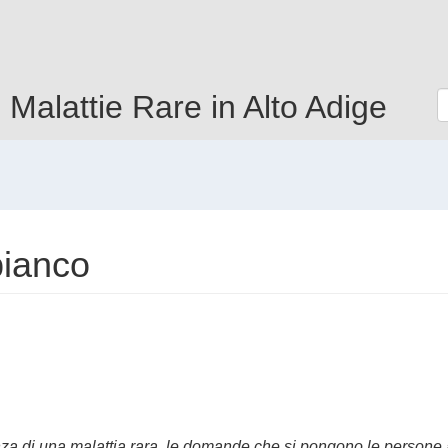
e Malattie Rare in Alto Adige
bianco
nza di una malattia rara, le domande che si pongono le persone a