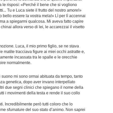
 le risposi: «Perché il bene che si vogliono
i... Tu e Luca siete il frutto del nostro amore!»
 bello essere la vostra mela!» Lì per lì accennai
ma a spiegarmi qualcosa. Mi aveva fatto capire
nai allora verso di lei, le accarezzai il visetto
zione. Luca, il mio primo figlio, se ne stava
 matite tracciava figure ai miei occhi astratte e,
ndamente incassata tra le spalle e le orecchie
epire normalmente.
cui suono mi sono ormai abituata da tempo, tanto
enza genetica, dopo aver invano interpellato
 altri due segni clinici che spiegano il nome della
tti i movimenti della testa e rende il suo collo
i. Incredibilmente però tutti coloro che lo
inime sfumature del suo stato d’animo. Non saprei