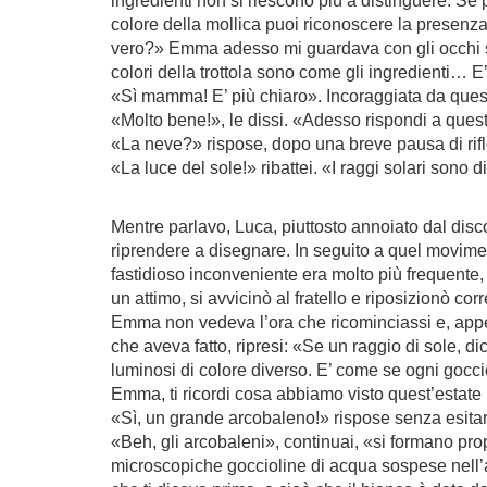
ingredienti non si riescono più a distinguere. Se pe
colore della mollica puoi riconoscere la presenza
vero?» Emma adesso mi guardava con gli occhi spa
colori della trottola sono come gli ingredienti… 
«Sì mamma! E’ più chiaro». Incoraggiata da quest
«Molto bene!», le dissi. «Adesso rispondi a ques
«La neve?» rispose, dopo una breve pausa di rif
«La luce del sole!» ribattei. «I raggi solari sono
Mentre parlavo, Luca, piuttosto annoiato dal disco
riprendere a disegnare. In seguito a quel moviment
fastidioso inconveniente era molto più frequent
un attimo, si avvicinò al fratello e riposizionò c
Emma non vedeva l’ora che ricominciassi e, appe
che aveva fatto, ripresi: «Se un raggio di sole, d
luminosi di colore diverso. E’ come se ogni gocci
Emma, ti ricordi cosa abbiamo visto quest’estate
«Sì, un grande arcobaleno!» rispose senza esitare 
«Beh, gli arcobaleni», continuai, «si formano pro
microscopiche goccioline di acqua sospese nell’ar