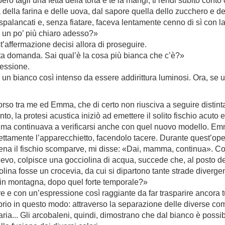
rò tagli una fetta della torta e te la mangi, ti rendi subito conto
 della farina e delle uova, dal sapore quella dello zucchero e de
lancati e, senza fiatare, faceva lentamente cenno di sì con la t
E’ un po’ più chiaro adesso?»
’affermazione decisi allora di proseguire.
ta domanda. Sai qual’è la cosa più bianca che c’è?»
lessione.
 di un bianco così intenso da essere addirittura luminosi. Ora, se
rso tra me ed Emma, che di certo non riusciva a seguire distinta
o, la protesi acustica iniziò ad emettere il solito fischio acut
e, ma continuava a verificarsi anche con quel nuovo modello. 
orrettamente l’apparecchietto, facendolo tacere. Durante quest’op
na il fischio scomparve, mi disse: «Dai, mamma, continua». Co
icevo, colpisce una gocciolina di acqua, succede che, al posto de
olina fosse un crocevia, da cui si dipartono tante strade diverg
 in montagna, dopo quel forte temporale?»
e con un’espressione così raggiante da far trasparire ancora tut
prio in questo modo: attraverso la separazione delle diverse com
ia... Gli arcobaleni, quindi, dimostrano che dal bianco è possib