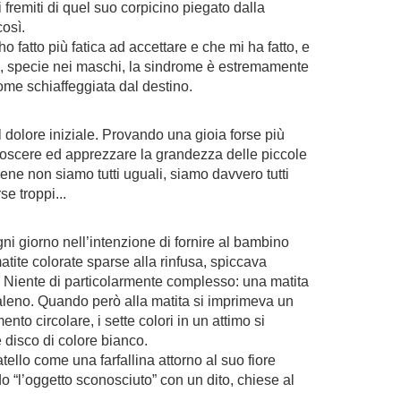
 fremiti di quel suo corpicino piegato dalla
così.
 fatto più fatica ad accettare e che mi ha fatto, e
che, specie nei maschi, la sindrome è estremamente
come schiaffeggiata dal destino.
 dolore iniziale. Provando una gioia forse più
onoscere ed apprezzare la grandezza delle piccole
ene non siamo tutti uguali, siamo davvero tutti
se troppi...
ni giorno nell’intenzione di fornire al bambino
matite colorate sparse alla rinfusa, spiccava
ca. Niente di particolarmente complesso: una matita
obaleno. Quando però alla matita si imprimeva un
to circolare, i sette colori in un attimo si
 disco di colore bianco.
ello come una farfallina attorno al suo fiore
ndo “l’oggetto sconosciuto” con un dito, chiese al