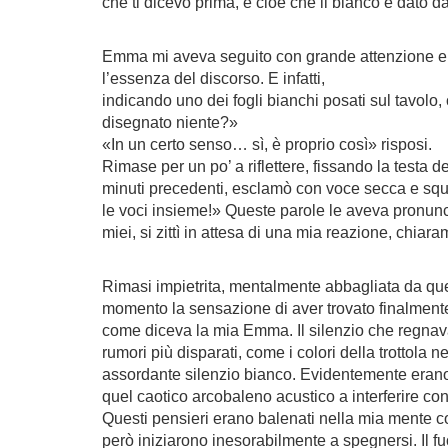
che ti dicevo prima, e cioè che il bianco è dato da
Emma mi aveva seguito con grande attenzione e, 
l’essenza del discorso. E infatti,
indicando uno dei fogli bianchi posati sul tavolo,
disegnato niente?»
«In un certo senso… sì, è proprio così» risposi.
Rimase per un po’ a riflettere, fissando la testa 
minuti precedenti, esclamò con voce secca e squill
le voci insieme!» Queste parole le aveva pronuncia
miei, si zittì in attesa di una mia reazione, chi
Rimasi impietrita, mentalmente abbagliata da quel
momento la sensazione di aver trovato finalmen
come diceva la mia Emma. Il silenzio che regnava 
rumori più disparati, come i colori della trottol
assordante silenzio bianco. Evidentemente erano st
quel caotico arcobaleno acustico a interferire co
Questi pensieri erano balenati nella mia mente co
però iniziarono inesorabilmente a spegnersi. Il f