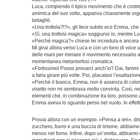
Luca, compiendo il tipico movimento che è costrett
amimica del suo volto, appariva chiaramente orgog
tartagliò.
«Una trottola?!?», gli fece subito eco Emma, che 
«Sì, una trottola magica» soggiunsi io, mentre L
«Perché magica?» chiese lei incredula e ancora p
Mi girai allora verso Luca e con un tono di voce 
delle mani per mimare il movimento necessario a 
momentanea metamorfosi cromatica.
«Fortissimo! Posso provarci anch’io? Dai, fammi pr
a farla girare più volte. Poi, placatasi l’esalta
«Perché il bianco, Emma, non è assenza di colore»,
visetto non mi sembrava molto convinta. Così, ne
elementi che, in combinazione tra loro, possono
Emma aveva lo sguardo perso nel vuoto. In effett
Provai allora con un esempio. «Pensa a ieri», dis
zucchero, burro e una buccia di limone, abbiamo 
messo nel forno. Infine, dopo un’oretta, abbiamo o