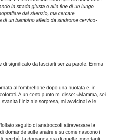
do la strada giusta o alla fine di un lungo
sopraffare dal silenzio, ma cercare
la di un bambino affetto da sindrome cervico-
 di significato da lasciarti senza parole. Emma
rnata all’ombrellone dopo una nuotata e, in
 colorati. A un certo punto mi disse: «Mamma, sei
svanita l’iniziale sorpresa, mi avvicinai e le
llato seguito di anatroccoli attraversare la
mi di domande sulle anatre e su come nascono i
ti perché, la domanda era di quelle importanti.