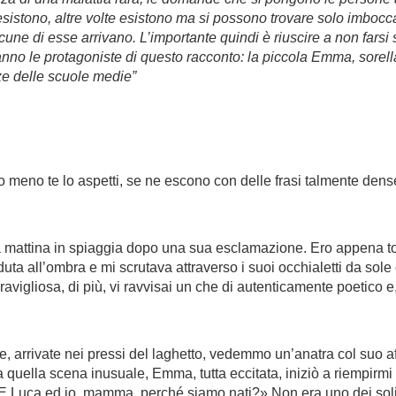
stono, altre volte esistono ma si possono trovare solo imboccan
une di esse arrivano. L’importante quindi è riuscire a non farsi 
anno le protagoniste di questo racconto: la piccola Emma, sorel
ze delle scuole medie”
 meno te lo aspetti, se ne escono con delle frasi talmente dense
 mattina in spiaggia dopo una sua esclamazione. Ero appena to
ta all’ombra e mi scrutava attraverso i suoi occhialetti da sole
vigliosa, di più, vi ravvisai un che di autenticamente poetico e, 
 arrivate nei pressi del laghetto, vedemmo un’anatra col suo affo
 a quella scena inusuale, Emma, tutta eccitata, iniziò a riempir
 «E Luca ed io, mamma, perché siamo nati?» Non era uno dei soli