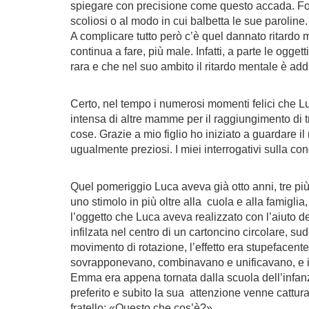
spiegare con precisione come questo accada. Forse 
scoliosi o al modo in cui balbetta le sue paroline
A complicare tutto però c’è quel dannato ritardo m
continua a fare, più male. Infatti, a parte le ogg
rara e che nel suo ambito il ritardo mentale è add
Certo, nel tempo i numerosi momenti felici che Lu
intensa di altre mamme per il raggiungimento di 
cose. Grazie a mio figlio ho iniziato a guardare 
ugualmente preziosi. I miei interrogativi sulla con
Quel pomeriggio Luca aveva già otto anni, tre più
uno stimolo in più oltre alla cuola e alla famiglia
l’oggetto che Luca aveva realizzato con l’aiuto del
infilzata nel centro di un cartoncino circolare, s
movimento di rotazione, l’effetto era stupefacente,
sovrapponevano, combinavano e unificavano, e il 
Emma era appena tornata dalla scuola dell’infanzia
preferito e subito la sua attenzione venne catturat
fratello: «Questo che cos’è?»