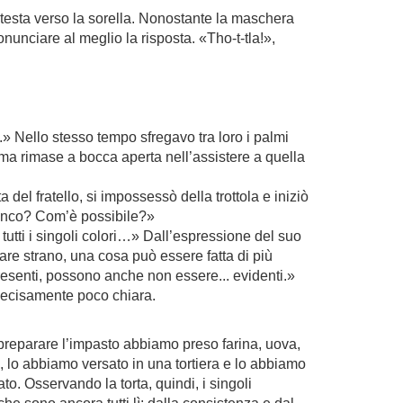
a testa verso la sorella. Nonostante la maschera
unciare al meglio la risposta. «Tho-t-tla!»,
.» Nello stesso tempo sfregavo tra loro i palmi
ma rimase a bocca aperta nell’assistere a quella
del fratello, si impossessò della trottola e iniziò
bianco? Com’è possibile?»
 tutti i singoli colori…» Dall’espressione del suo
re strano, una cosa può essere fatta di più
esenti, possono anche non essere... evidenti.»
 decisamente poco chiara.
r preparare l’impasto abbiamo preso farina, uova,
 lo abbiamo versato in una tortiera e lo abbiamo
to. Osservando la torta, quindi, i singoli