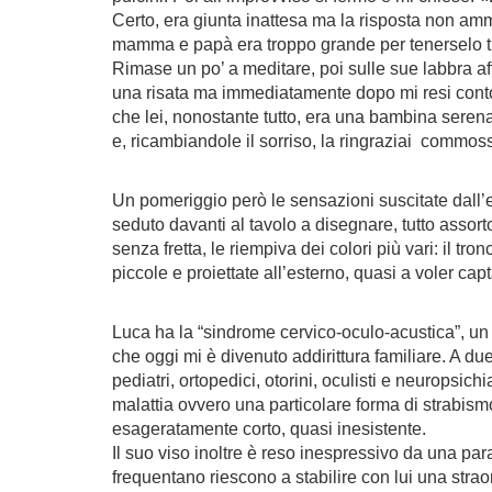
Certo, era giunta inattesa ma la risposta non amm
mamma e papà era troppo grande per tenerselo tutto 
Rimase un po’ a meditare, poi sulle sue labbra af
una risata ma immediatamente dopo mi resi conto
che lei, nonostante tutto, era una bambina serena
e, ricambiandole il sorriso, la ringraziai commos
Un pomeriggio però le sensazioni suscitate dall’
seduto davanti al tavolo a disegnare, tutto assort
senza fretta, le riempiva dei colori più vari: il t
piccole e proiettate all’esterno, quasi a voler ca
Luca ha la “sindrome cervico-oculo-acustica”, un 
che oggi mi è divenuto addirittura familiare. A du
pediatri, ortopedici, otorini, oculisti e neuropsich
malattia ovvero una particolare forma di strabismo 
esageratamente corto, quasi inesistente.
Il suo viso inoltre è reso inespressivo da una para
frequentano riescono a stabilire con lui una stra