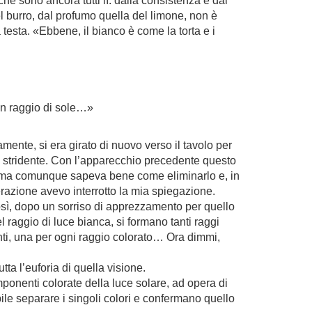
 che sono ancora tutti lì: dalla consistenza e dal
l burro, dal profumo quella del limone, non è
esta. «Ebbene, il bianco è come la torta e i
 un raggio di sole…»
mente, si era girato di nuovo verso il tavolo per
o e stridente. Con l’apparecchio precedente questo
Emma comunque sapeva bene come eliminarlo e, in
erazione avevo interrotto la mia spiegazione.
sì, dopo un sorriso di apprezzamento per quello
l raggio di luce bianca, si formano tanti raggi
enti, una per ogni raggio colorato… Ora dimmi,
ta l’euforia di quella visione.
ponenti colorate della luce solare, ad opera di
ile separare i singoli colori e confermano quello