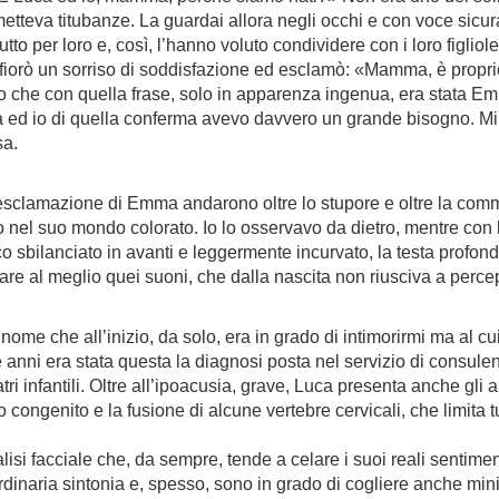
etteva titubanze. La guardai allora negli occhi e con voce sicura
per loro e, così, l’hanno voluto condividere con i loro figliolett
fiorò un sorriso di soddisfazione ed esclamò: «Mamma, è proprio
 che con quella frase, solo in apparenza ingenua, era stata Em
 ed io di quella conferma avevo davvero un grande bisogno. Mi chi
sa.
esclamazione di Emma andarono oltre lo stupore e oltre la commo
o nel suo mondo colorato. Io lo osservavo da dietro, mentre con le
ronco sbilanciato in avanti e leggermente incurvato, la testa profo
ptare al meglio quei suoni, che dalla nascita non riusciva a perc
nome che all’inizio, da solo, era in grado di intimorirmi ma al 
e anni era stata questa la diagnosi posta nel servizio di consul
iatri infantili. Oltre all’ipoacusia, grave, Luca presenta anche gli
congenito e la fusione di alcune vertebre cervicali, che limita tu
lisi facciale che, da sempre, tende a celare i suoi reali sentiment
ordinaria sintonia e, spesso, sono in grado di cogliere anche m