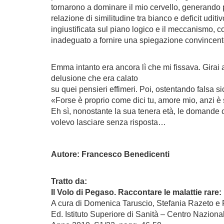
tornarono a dominare il mio cervello, generando p
relazione di similitudine tra bianco e deficit ud
ingiustificata sul piano logico e il meccanismo, c
inadeguato a fornire una spiegazione convincente 
Emma intanto era ancora lì che mi fissava. Girai 
delusione che era calato
su quei pensieri effimeri. Poi, ostentando falsa sic
«Forse è proprio come dici tu, amore mio, anzi è
Eh sì, nonostante la sua tenera età, le domande c
volevo lasciare senza risposta…
Autore: Francesco Benedicenti
Tratto da:
Il Volo di Pegaso. Raccontare le malattie rare:
A cura di Domenica Taruscio, Stefania Razeto e
Ed. Istituto Superiore di Sanità – Centro Nazion