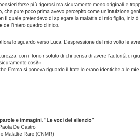
ensieri forse più rigorosi ma sicuramente meno originali e trop
itivo, che pure poco prima avevo percepito come un’intuizione ge
on il quale pretendevo di spiegare la malattia di mio figlio, iniz
dell’intero quadro clinico.
allora lo sguardo verso Luca. L’espressione del mio volto le avr
urezza, con il tono risoluto di chi pensa di avere l’autorità di giu
 sicuramente così!»
he Emma si poneva riguardo il fratello erano identiche alle mie
 parole e immagini. “Le voci del silenzio”
 Paola De Castro
ale Malattie Rare (CNMR)