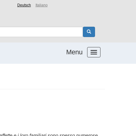
Deutsch
Italiano
Menu
ffette e i loro familiari sono spesso numerose.