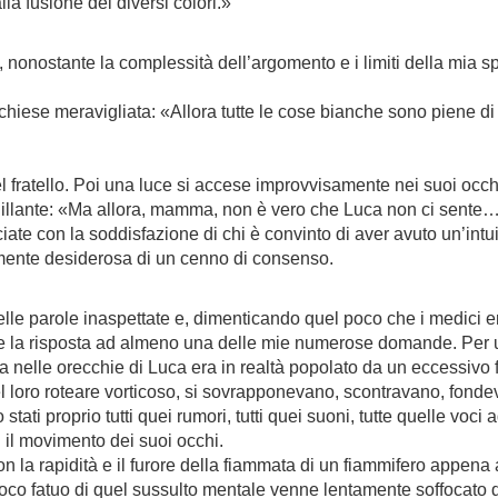
lla fusione dei diversi colori.»
nonostante la complessità dell’argomento e i limiti della mia 
 chiese meravigliata: «Allora tutte le cose bianche sono piene di
del fratello. Poi una luce si accese improvvisamente nei suoi occh
ante: «Ma allora, mamma, non è vero che Luca non ci sente… Lui in
te con la soddisfazione di chi è convinto di aver avuto un’intuizi
aramente desiderosa di un cenno di consenso.
le parole inaspettate e, dimenticando quel poco che i medici er
te la risposta ad almeno una delle mie numerose domande. Per 
nelle orecchie di Luca era in realtà popolato da un eccessivo fra
a nel loro roteare vorticoso, si sovrapponevano, scontravano, fo
ati proprio tutti quei rumori, tutti quei suoni, tutte quelle voc
n il movimento dei suoi occhi.
n la rapidità e il furore della fiammata di un fiammifero appena
uoco fatuo di quel sussulto mentale venne lentamente soffocato 