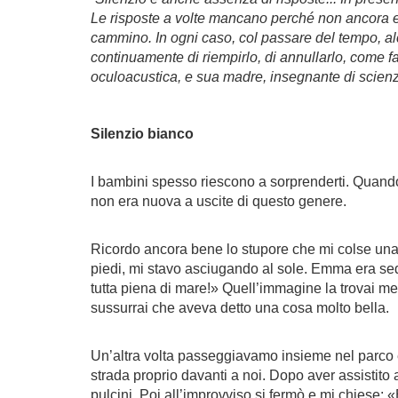
Le risposte a volte mancano perché non ancora esi
cammino. In ogni caso, col passare del tempo, alc
continuamente di riempirlo, di annullarlo, come f
oculoacustica, e sua madre, insegnante di scien
Silenzio bianco
I bambini spesso riescono a sorprenderti. Quando
non era nuova a uscite di questo genere.
Ricordo ancora bene lo stupore che mi colse una
piedi, mi stavo asciugando al sole. Emma era sedu
tutta piena di mare!» Quell’immagine la trovai mera
sussurrai che aveva detto una cosa molto bella.
Un’altra volta passeggiavamo insieme nel parco e,
strada proprio davanti a noi. Dopo aver assistito
pulcini. Poi all’improvviso si fermò e mi chiese: