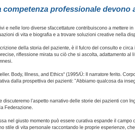
la competenza professionale devono a
ivi e nelle loro diverse sfaccettature contribuiscono a mettere in 
ituazioni di vita e biografia e a trovare soluzioni creative nella di
rizione della storia del paziente, è il fulcro del consulto e circ
recise, riflessione mirata su ciò che si ascolta, adattamento al
mnesi.
r. Body, Illness, and Ethics“ (1995/Ü: Il narratore ferito. Corpo,
rrativa dalla prospettiva dei pazienti: "Abbiamo qualcosa da ins
e discuteremo l'aspetto narrativo delle storie dei pazienti con 
lla Federazione.
a nel giusto momento può essere curativa espande il campo del di
 stile di vita personale raccontando le proprie esperienze, che