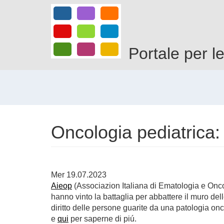
Salta
al
contenuto
principale
Portale per l
Oncologia pediatrica: sa
Mer 19.07.2023
Aieop
(Associazion Italiana di Ematologia e Onc
hanno vinto la battaglia per abbattere il muro delle
diritto delle persone guarite da una patologia on
e
qui
per saperne di piú.